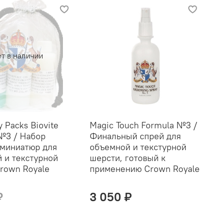
т в наличии
y Packs Biovite
Magic Touch Formula №3 /
№3 / Набор
Финальный спрей для
миниатюр для
объемной и текстурной
 и текстурной
шерсти, готовый к
rown Royale
применению Crown Royale
₽
3 050 ₽