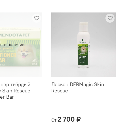
т в наличии
нер твёрдый
Лосьон DERMagic Skin
 Skin Rescue
Rescue
er Bar
2 700 ₽
От