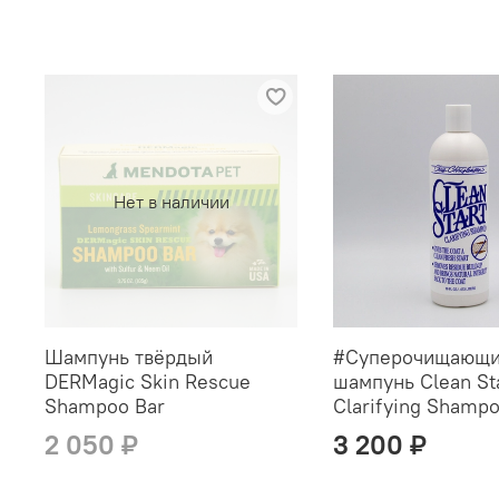
Нет в наличии
Шампунь твёрдый
#Суперoчищающ
DERMagic Skin Rescue
шампунь Clean St
Shampoo Bar
Clarifying Shamp
2 050 ₽
3 200 ₽