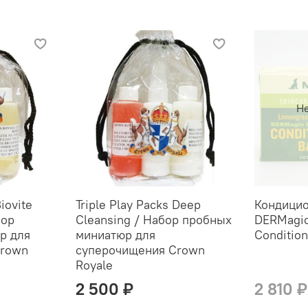
Не
Biovite
Triple Play Packs Deep
Кондицио
бор
Cleansing / Набор пробных
DERMagic
р для
миниатюр для
Condition
Crown
суперочищения Crown
Royale
2 500 ₽
2 810 ₽