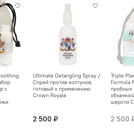
Не
Soothing
Ultimate Detangling Spray /
Triple Pla
абор
Спрей против колтунов,
Formula 
р с
готовый к применению
пробных 
Crown Royale
объемной
кожи
шерсти C
2 500 ₽
2 500 