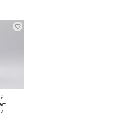
ий
art
oo