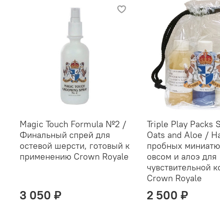
Magic Touch Formula №2 /
Triple Play Packs 
Финальный спрей для
Oats and Aloe / Н
остевой шерсти, готовый к
пробных миниатю
применению Crown Royale
овсом и алоэ для
чувствительной 
Crown Royale
3 050 ₽
2 500 ₽