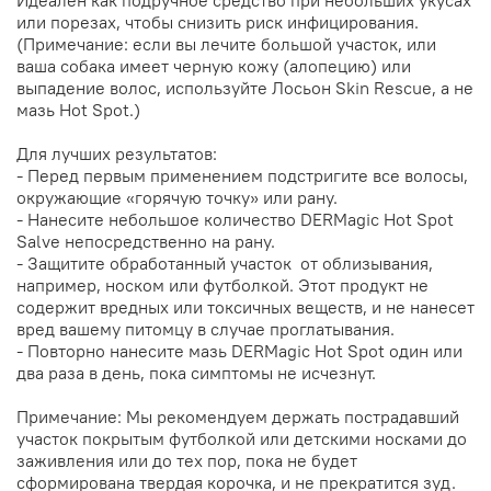
Идеален как подручное средство при небольших укусах
или порезах, чтобы снизить риск инфицирования.
(Примечание: если вы лечите большой участок, или
ваша собака имеет черную кожу (алопецию) или
выпадение волос, используйте Лосьон Skin Rescue, а не
мазь Hot Spot.)
Для лучших результатов:
- Перед первым применением подстригите все волосы,
окружающие «горячую точку» или рану.
- Нанесите небольшое количество DERMagic Hot Spot
Salve непосредственно на рану.
- Защитите обработанный участок от облизывания,
например, носком или футболкой. Этот продукт не
содержит вредных или токсичных веществ, и не нанесет
вред вашему питомцу в случае проглатывания.
- Повторно нанесите мазь DERMagic Hot Spot один или
два раза в день, пока симптомы не исчезнут.
Примечание: Мы рекомендуем держать пострадавший
участок покрытым футболкой или детскими носками до
заживления или до тех пор, пока не будет
сформирована твердая корочка, и не прекратится зуд.