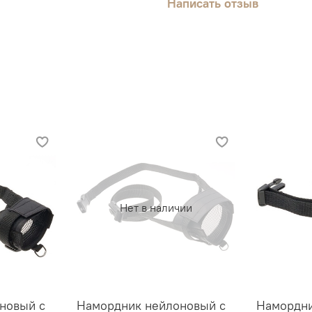
Написать отзыв
Нет в наличии
новый с
Намордник нейлоновый с
Намордн