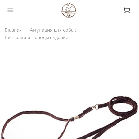
Главная
Амуниция для собак
Ринговки и Поводки-удавки