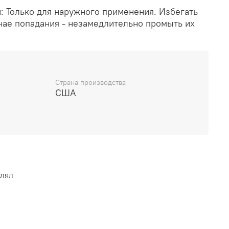
 Только для наружного применения. Избегать
учае попадания - незамедлительно промыть их
Страна производства
США
влял