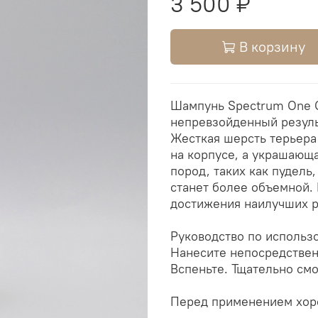
3 500 ₽
В корзину
Шампунь Spectrum One C
непревзойденный резуль
Жесткая шерсть терьера
на корпусе, а украшающ
пород, таких как пудель
станет более объемной.
достижения наилучших р
Руководство по использ
Нанесите непосредственн
Вспеньте. Тщательно смо
Перед применением хор